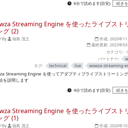
6分で読めます(目安)
続き
wza Streaming Engine を使ったライブス
グ (2)
グ
By
福島 茂之
作成:
2020年1
最終更新:
2023年0
カテゴリ:
パートナー:
w
タグ:
technical
live
wowza-streaming-e
za Streaming Engine を使ってアダプティブライブストリーミン
法を説明します
4分で読めます(目安)
続き
wza Streaming Engine を使ったライブス
グ (1)
グ
By
福島 茂之
作成:
2020年1