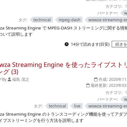
カテゴリ:
パートナー:
w
タグ:
technical
mpeg-dash
wowza-streaming-e
za Streaming Engine で MPEG-DASH ストリーミングに関する
ついて説明します
14分で読めます(目安)
続き
wza Streaming Engine を使ったライブス
グ (3)
グ
By
福島 茂之
作成:
2020年1
最終更新:
2023年0
カテゴリ:
パートナー:
w
タグ:
technical
live
wowza-streaming-e
za Streaming Engine のトランスコーディング機能を使ってアダ
イブストリーミングを行う方法を説明します