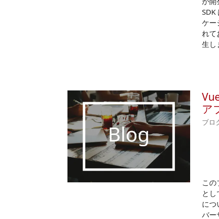
が開発
SDK
ケーシ
れて
生し
Vu
ア
ブロ
この
として
につい
バー