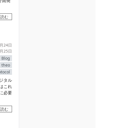
ーを開発
を読む
0月24日
3月25日
Blog
theo
otocol
ジタル
はこれ
に必要
を読む