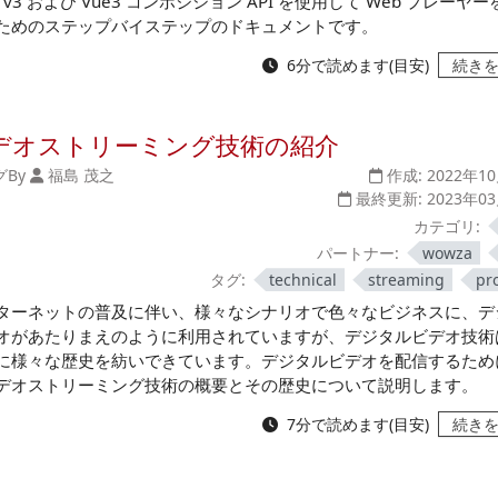
t v3 および Vue3 コンポジション API を使用して Web プレーヤ
ためのステップバイステップのドキュメントです。
6分で読めます(目安)
続き
デオストリーミング技術の紹介
グ
By
福島 茂之
作成:
2022年1
最終更新:
2023年0
カテゴリ:
パートナー:
wowza
タグ:
technical
streaming
pr
ターネットの普及に伴い、様々なシナリオで色々なビジネスに、デ
オがあたりまえのように利用されていますが、デジタルビデオ技術
に様々な歴史を紡いできています。デジタルビデオを配信するため
デオストリーミング技術の概要とその歴史について説明します。
7分で読めます(目安)
続き