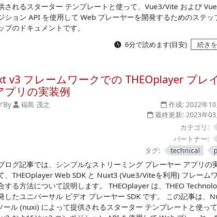
供されるスターター テンプレートと使って、Vue3/Vite および Vue
ジション API を使用して Web プレーヤーを開発するためのステッ
ップのドキュメントです。
6分で読めます(目安)
続き
xt v3 フレームワークでの THEOplayer プレ
アプリの実装例
グ
By
福島 茂之
作成:
2022年1
最終更新:
2023年0
カテゴリ:
パートナー:
タグ:
technical
ブログ記事では、シンプルなストリーミング プレーヤー アプリの
、THEOplayer Web SDK と Nuxt3 (Vue3/Viteを利用) フレー
する方法について説明します。 THEOplayer は、THEO Technolog
発したユニバーサル ビデオ プレーヤー SDK です。 この記事は、Nu
I ツール (nuxi) によって提供されるスターター テンプレートと使っ