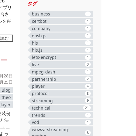
eb
タグ
 アプリ
business
統合さ
1
プルを再
certbot
1
company
1
dash.js
1
を読む
hls
1
hls.js
1
lets-encrypt
1
ヤー
live
3
mpeg-dash
1
0月28日
partnership
2
3月25日
player
4
Blog
protocol
8
theo
streaming
9
player
technical
21
実装例
trends
1
る方法
vod
1
したユニ
wowza-streaming-
によっ
8
engine