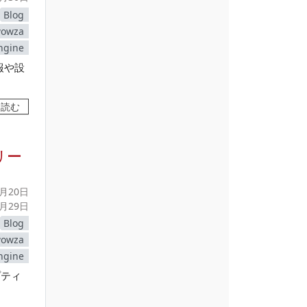
Blog
owza
ngine
情報や設
を読む
トリー
1月20日
3月29日
Blog
owza
ngine
プティ