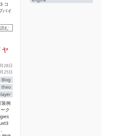
3 コ
プバイ
を読む
イヤ
0月28日
3月25日
Blog
theo
player
実装例
ムワーク
ies
xt3
て、