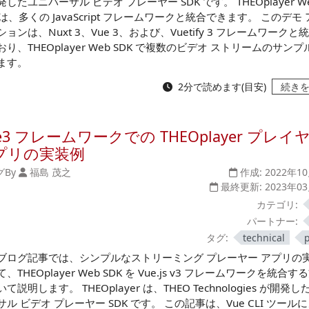
したユニバーサル ビデオ プレーヤー SDK です。 THEOplayer W
 は、多くの JavaScript フレームワークと統合できます。 このデモ
ョンは、Nuxt 3、Vue 3、および、Vuetify 3 フレームワークと
おり、THEOplayer Web SDK で複数のビデオ ストリームのサン
ます。
2分で読めます(目安)
続き
e3 フレームワークでの THEOplayer プレイ
プリの実装例
グ
By
福島 茂之
作成:
2022年1
最終更新:
2023年0
カテゴリ:
パートナー:
タグ:
technical
ブログ記事では、シンプルなストリーミング プレーヤー アプリの
、THEOplayer Web SDK を Vue.js v3 フレームワークを統合す
て説明します。 THEOplayer は、THEO Technologies が開発
サル ビデオ プレーヤー SDK です。 この記事は、Vue CLI ツール