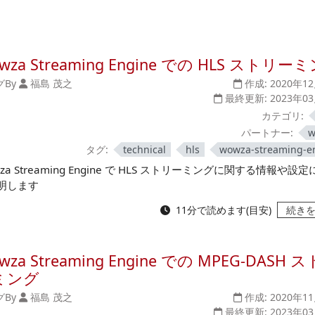
wza Streaming Engine での HLS ストリー
グ
By
福島 茂之
作成:
2020年1
最終更新:
2023年0
カテゴリ:
パートナー:
w
タグ:
technical
hls
wowza-streaming-e
za Streaming Engine で HLS ストリーミングに関する情報や設
明します
11分で読めます(目安)
続き
wza Streaming Engine での MPEG-DASH 
ミング
グ
By
福島 茂之
作成:
2020年1
最終更新:
2023年0