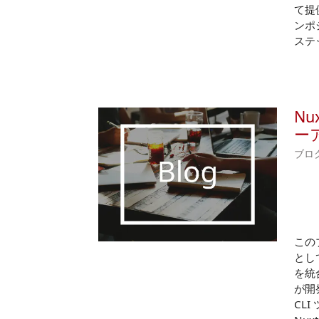
て提
ンポ
ステ
Nu
ー
ブロ
この
として
を統合
が開
CL